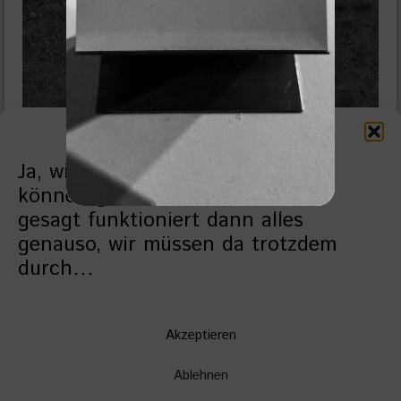
Zustimmung verwalten
Ja, wieder ein Cookie-Banner! Sie
können gerne ablehnen - ehrlich
gesagt funktioniert dann alles
genauso, wir müssen da trotzdem
durch…
Akzeptieren
edition flux
extra stark
Ablehnen