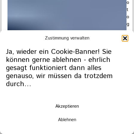
o
t
o
g
r
a
Zustimmung verwalten
f
Ja, wieder ein Cookie-Banner! Sie
i
können gerne ablehnen - ehrlich
e
gesagt funktioniert dann alles
d
a
genauso, wir müssen da trotzdem
b
durch…
e
i
a
Akzeptieren
l
s
Ablehnen
p
a