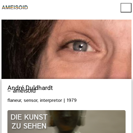
André Duldhardt
– ameisoid
flaneur, sensor, interpretor | 1979
DIE KUNST
ZU SEHEN