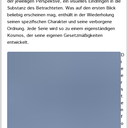
der jeweiligen Perspektive, ein visuelles Eindringen in die
Substanz des Betrachteten. Was auf den ersten Blick
beliebig erscheinen mag, enthüllt in der Wiederholung
seinen spezifischen Charakter und seine verborgene
Ordnung. Jede Serie wird so zu einem eigenständigen
Kosmos, der seine eigenen Gesetzmäßigkeiten
entwickelt.
D
i
e
e
r
s
t
e
n
f
o