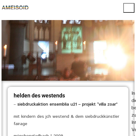
I
helden des westends
di
–
siebdruckaktion ensemblia u21 – projekt “villa zoar”
be
zu
mit kindern des jch westend & dem siebdruckkünstler
In
fairage
Ve