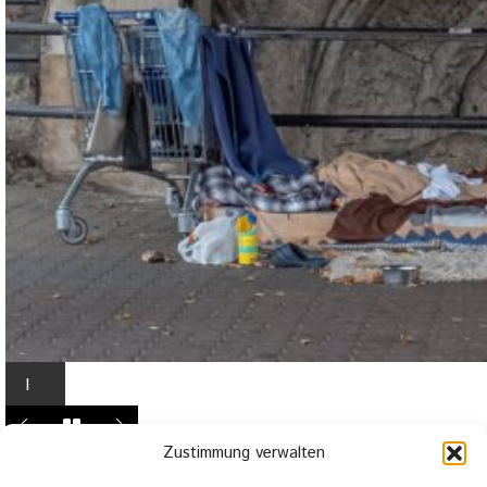
I
n
L
Zustimmung verwalten
i