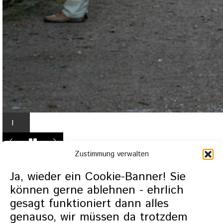
I
n
L
Zustimmung verwalten
i
g
Ja, wieder ein Cookie-Banner! Sie
h
können gerne ablehnen - ehrlich
t
gesagt funktioniert dann alles
b
genauso, wir müssen da trotzdem
o