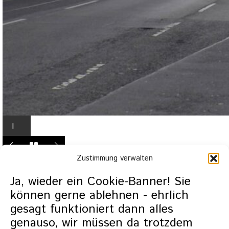
I
n
L
Zustimmung verwalten
i
g
Ja, wieder ein Cookie-Banner! Sie
h
können gerne ablehnen - ehrlich
t
gesagt funktioniert dann alles
b
genauso, wir müssen da trotzdem
o