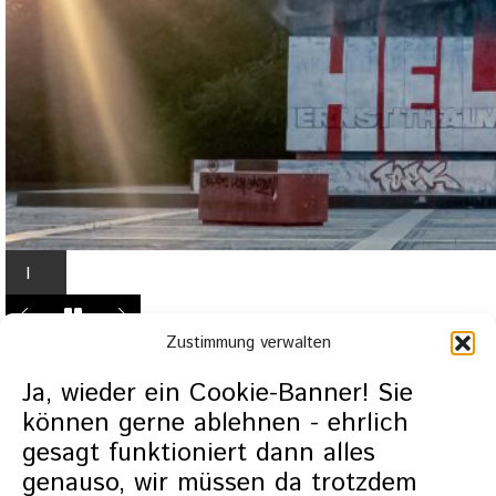
I
n
L
Zustimmung verwalten
i
g
Ja, wieder ein Cookie-Banner! Sie
h
können gerne ablehnen - ehrlich
t
gesagt funktioniert dann alles
b
genauso, wir müssen da trotzdem
o