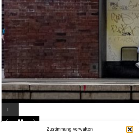
I
n
L
Zustimmung verwalten
i