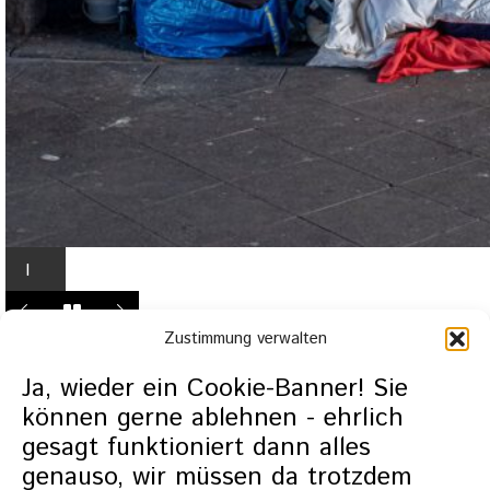
I
n
L
Zustimmung verwalten
i
g
Ja, wieder ein Cookie-Banner! Sie
h
können gerne ablehnen - ehrlich
t
gesagt funktioniert dann alles
b
genauso, wir müssen da trotzdem
o