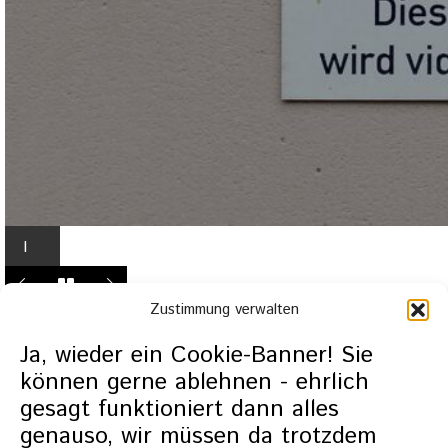
I
n
L
Zustimmung verwalten
i
g
Ja, wieder ein Cookie-Banner! Sie
h
können gerne ablehnen - ehrlich
t
gesagt funktioniert dann alles
b
genauso, wir müssen da trotzdem
o