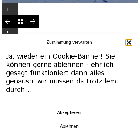
I
n
L
i
g
Zustimmung verwalten
h
t
Ja, wieder ein Cookie-Banner! Sie
b
können gerne ablehnen - ehrlich
o
gesagt funktioniert dann alles
x
genauso, wir müssen da trotzdem
ö
durch…
f
f
n
Akzeptieren
e
n
Ablehnen