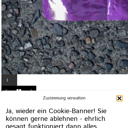
I
n
L
Zustimmung verwalten
i
g
Ja, wieder ein Cookie-Banner! Sie
h
können gerne ablehnen - ehrlich
t
gesagt funktioniert dann alles