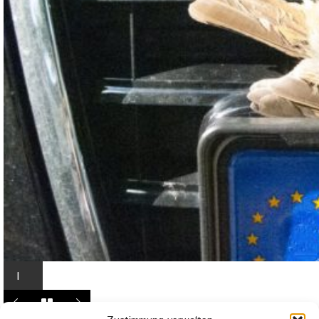
I
n
L