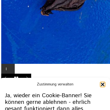
I
n
L
Zustimmung verwalten
i
g
Ja, wieder ein Cookie-Banner! Sie
h
können gerne ablehnen - ehrlich
t
gesagt funktioniert dann alles