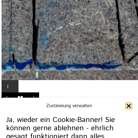
I
n
L
Zustimmung verwalten
i
g
Ja, wieder ein Cookie-Banner! Sie
h
können gerne ablehnen - ehrlich
t
gesagt funktioniert dann alles