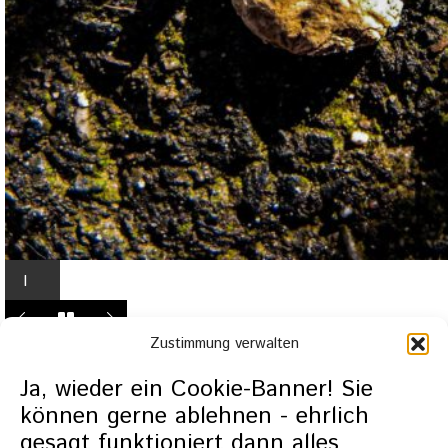
I
n
L
Zustimmung verwalten
i
g
Ja, wieder ein Cookie-Banner! Sie
h
können gerne ablehnen - ehrlich
t
gesagt funktioniert dann alles