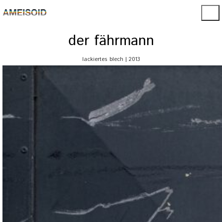
der fährmann
lackiertes blech | 2013