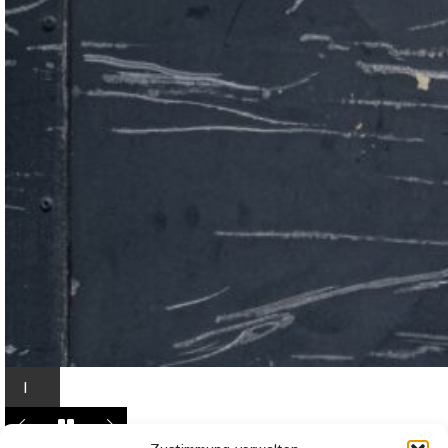
I
n
L