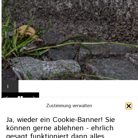
I
n
L
Zustimmung verwalten
i
g
Ja, wieder ein Cookie-Banner! Sie
h
können gerne ablehnen - ehrlich
t
gesagt funktioniert dann alles