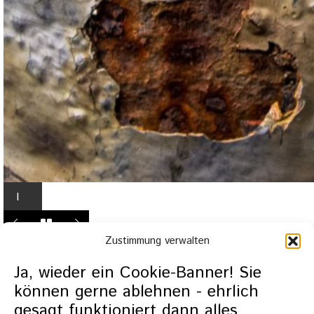
I
n
L
Zustimmung verwalten
i
g
Ja, wieder ein Cookie-Banner! Sie
h
können gerne ablehnen - ehrlich
t
gesagt funktioniert dann alles