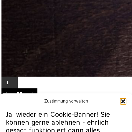
I
n
L
Zustimmung verwalten
i
g
Ja, wieder ein Cookie-Banner! Sie
h
können gerne ablehnen - ehrlich
t
gesagt funktioniert dann alles