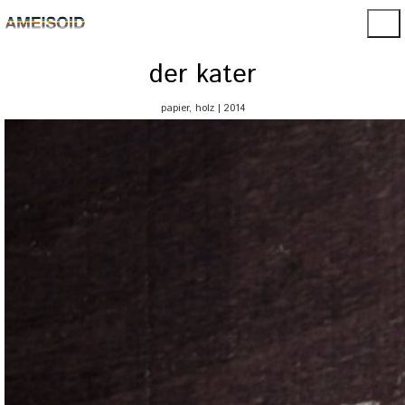
der kater
papier, holz | 2014