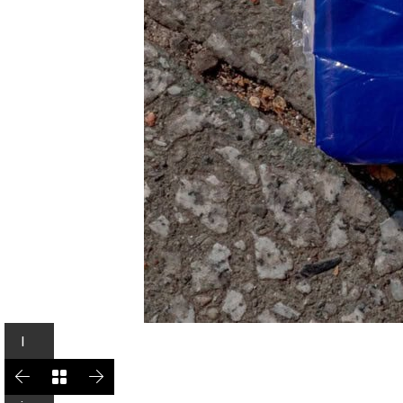
I
n
L