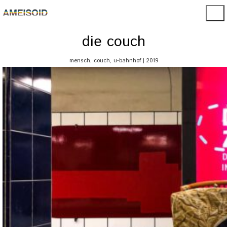
die couch
mensch, couch, u-bahnhof | 2019