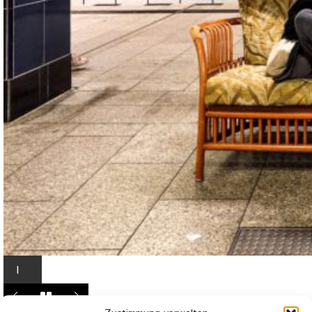
I
n
L