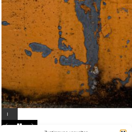
I
n
L