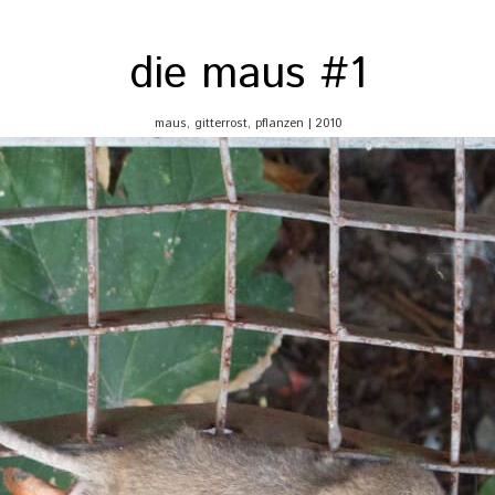
die maus #1
maus, gitterrost, pflanzen | 2010