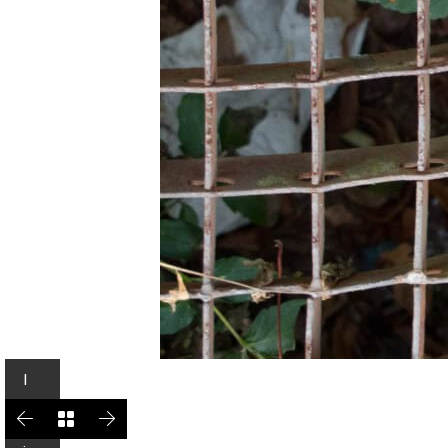
I
n
L