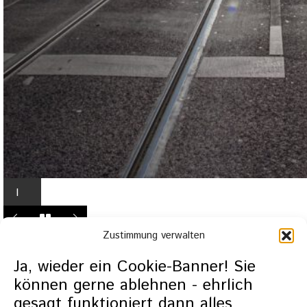
I
n
L
Zustimmung verwalten
i
g
Ja, wieder ein Cookie-Banner! Sie
h
können gerne ablehnen - ehrlich
t
gesagt funktioniert dann alles