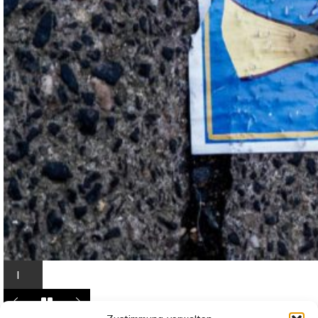
I
n
L