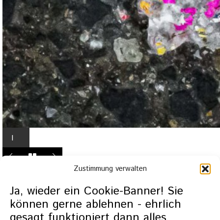
I
n
L
Zustimmung verwalten
i
g
Ja, wieder ein Cookie-Banner! Sie
h
können gerne ablehnen - ehrlich
t
gesagt funktioniert dann alles