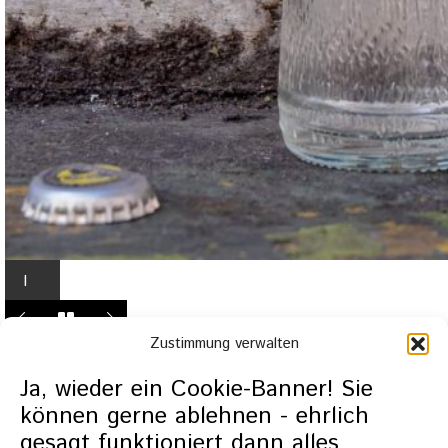
I
n
L
Zustimmung verwalten
i
g
Ja, wieder ein Cookie-Banner! Sie
h
können gerne ablehnen - ehrlich
t
gesagt funktioniert dann alles