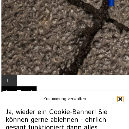
I
n
L
Zustimmung verwalten
i
g
Ja, wieder ein Cookie-Banner! Sie
h
können gerne ablehnen - ehrlich
t
gesagt funktioniert dann alles