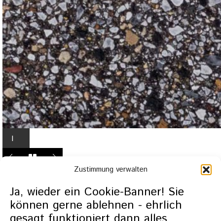
I
n
L
Zustimmung verwalten
i
g
Ja, wieder ein Cookie-Banner! Sie
h
können gerne ablehnen - ehrlich
t
gesagt funktioniert dann alles