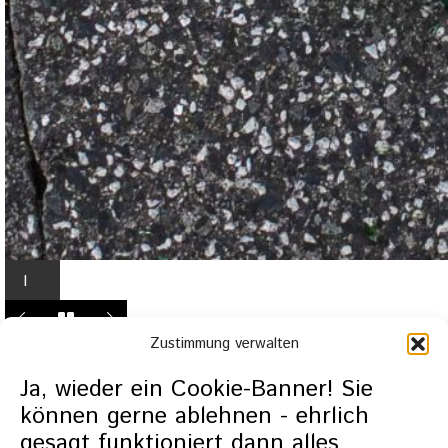
I
n
L
Zustimmung verwalten
i
g
Ja, wieder ein Cookie-Banner! Sie
h
können gerne ablehnen - ehrlich
t
gesagt funktioniert dann alles