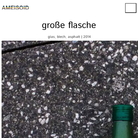
große flasche
glas, blech, asphalt | 2014