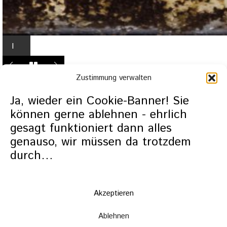
I
n
L
Zustimmung verwalten
i
g
Ja, wieder ein Cookie-Banner! Sie
h
können gerne ablehnen - ehrlich
t
gesagt funktioniert dann alles
b
genauso, wir müssen da trotzdem
o
durch…
x
ö
f
f
Akzeptieren
n
Ablehnen
e