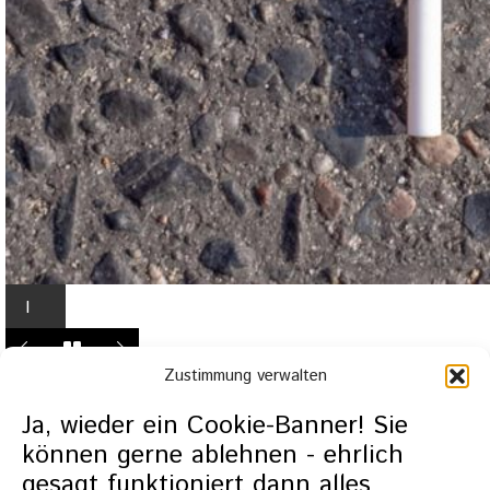
I
n
L
Zustimmung verwalten
i
g
Ja, wieder ein Cookie-Banner! Sie
h
können gerne ablehnen - ehrlich
t
gesagt funktioniert dann alles