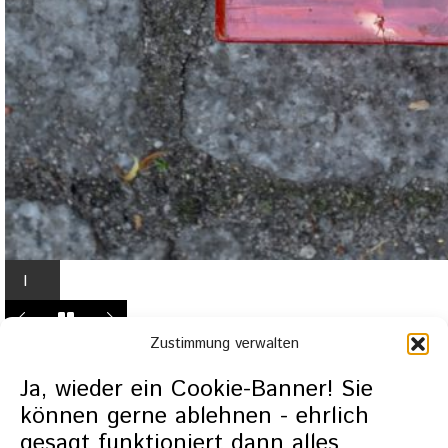
I
n
L
Zustimmung verwalten
i
g
Ja, wieder ein Cookie-Banner! Sie
h
können gerne ablehnen - ehrlich
t
gesagt funktioniert dann alles