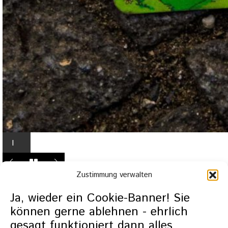
I
n
L
Zustimmung verwalten
i
g
Ja, wieder ein Cookie-Banner! Sie
h
können gerne ablehnen - ehrlich
t
gesagt funktioniert dann alles