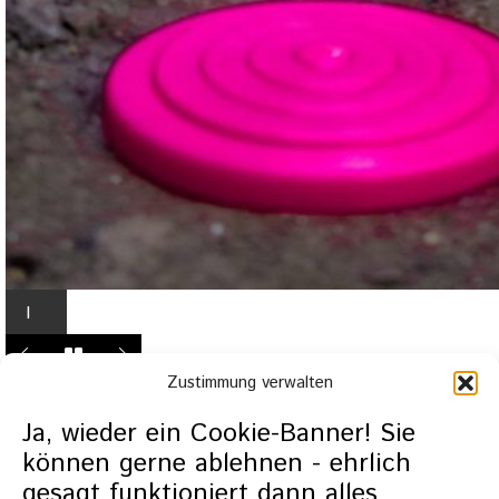
I
n
L
Zustimmung verwalten
i
g
Ja, wieder ein Cookie-Banner! Sie
h
können gerne ablehnen - ehrlich
t
gesagt funktioniert dann alles