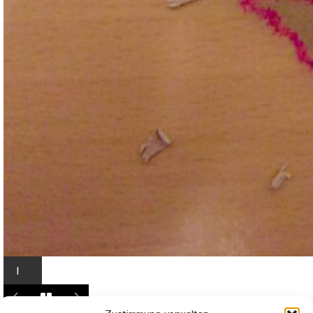
I
n
L