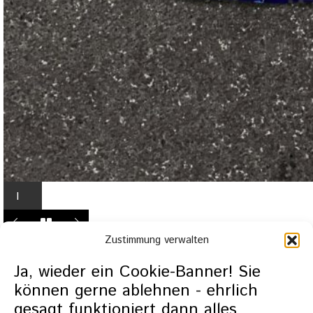
I
n
L
Zustimmung verwalten
i
g
Ja, wieder ein Cookie-Banner! Sie
h
können gerne ablehnen - ehrlich
t
gesagt funktioniert dann alles