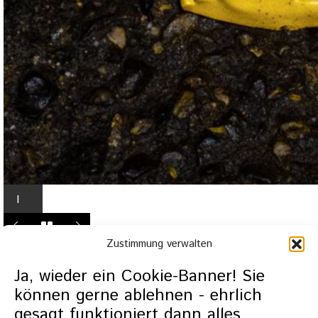
I
n
L
Zustimmung verwalten
i
g
Ja, wieder ein Cookie-Banner! Sie
h
können gerne ablehnen - ehrlich
t
gesagt funktioniert dann alles