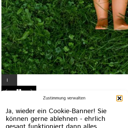
I
n
L
Zustimmung verwalten
i
g
Ja, wieder ein Cookie-Banner! Sie
h
können gerne ablehnen - ehrlich
t
gesagt funktioniert dann alles