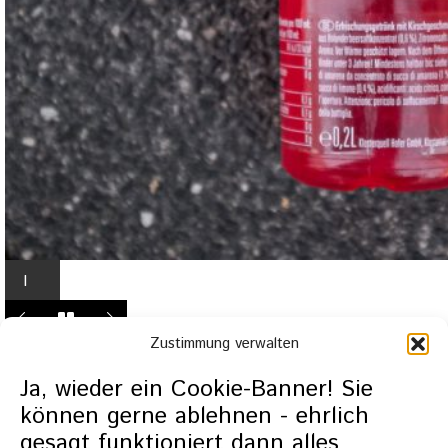
I
n
L
Zustimmung verwalten
i
g
Ja, wieder ein Cookie-Banner! Sie
h
können gerne ablehnen - ehrlich
t
gesagt funktioniert dann alles