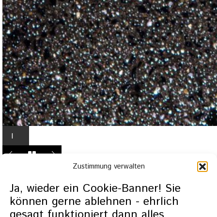
I
n
L
Zustimmung verwalten
i
g
Ja, wieder ein Cookie-Banner! Sie
h
können gerne ablehnen - ehrlich
t
gesagt funktioniert dann alles