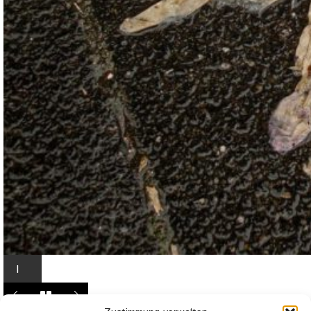
I
n
L