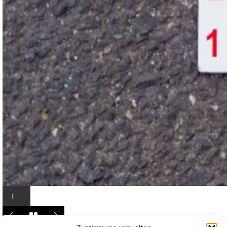
I
n
L