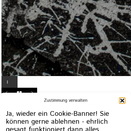
I
n
L
Zustimmung verwalten
i
g
Ja, wieder ein Cookie-Banner! Sie
h
können gerne ablehnen - ehrlich
t
gesagt funktioniert dann alles