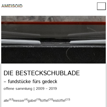
DIE BESTECKSCHUBLADE
– fundstücke fürs gedeck
offene sammlung | 2009 – 2019
63
4
19
20
23
alle
messer
gabel
löffel
eislöffel