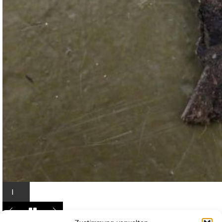
I
n
L