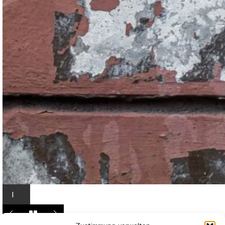
I
n
L