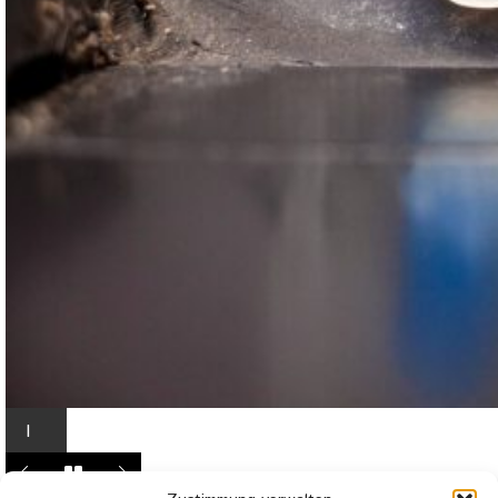
I
n
L