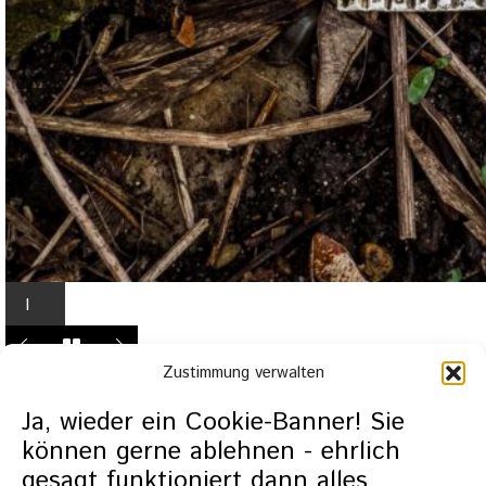
I
n
L
Zustimmung verwalten
i
g
Ja, wieder ein Cookie-Banner! Sie
h
können gerne ablehnen - ehrlich
t
gesagt funktioniert dann alles